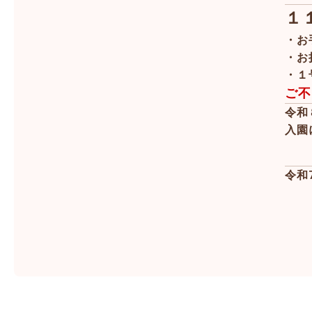
１
・お
・お
・１
ご不
令和
入園
令和